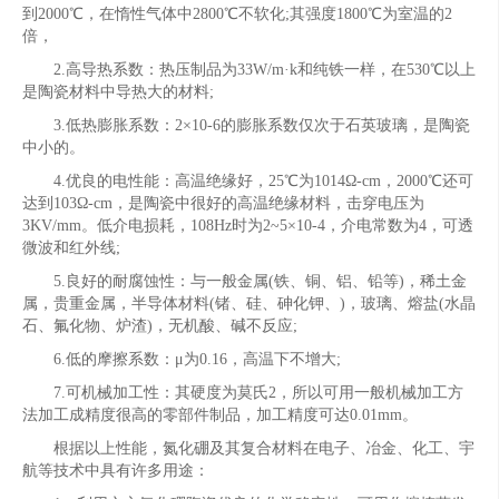
到2000℃，在惰性气体中2800℃不软化;其强度1800℃为室温的2
倍，
2.高导热系数：热压制品为33W/m·k和纯铁一样，在530℃以上
是陶瓷材料中导热大的材料;
3.低热膨胀系数：2×10-6的膨胀系数仅次于石英玻璃，是陶瓷
中小的。
4.优良的电性能：高温绝缘好，25℃为1014Ω-cm，2000℃还可
达到103Ω-cm，是陶瓷中很好的高温绝缘材料，击穿电压为
3KV/mm。低介电损耗，108Hz时为2~5×10-4，介电常数为4，可透
微波和红外线;
5.良好的耐腐蚀性：与一般金属(铁、铜、铝、铅等)，稀土金
属，贵重金属，半导体材料(锗、硅、砷化钾、)，玻璃、熔盐(水晶
石、氟化物、炉渣)，无机酸、碱不反应;
6.低的摩擦系数：μ为0.16，高温下不增大;
7.可机械加工性：其硬度为莫氏2，所以可用一般机械加工方
法加工成精度很高的零部件制品，加工精度可达0.01mm。
根据以上性能，氮化硼及其复合材料在电子、冶金、化工、宇
航等技术中具有许多用途：