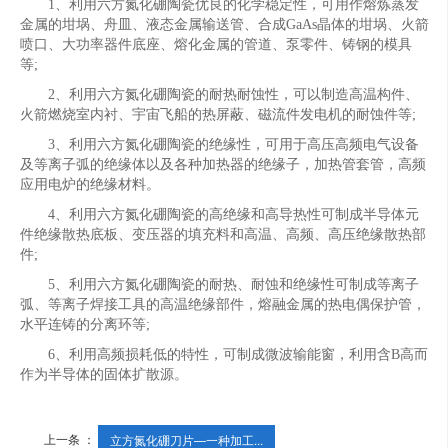
1、利用六方氮化硼陶瓷优良的化学稳定性，可用作熔炼蒸发
金属的坩埚、舟皿、液态金属输送管、合成GaAs晶体的坩埚、火箭
喷口、大功率器件底座、熔化金属的管道、泵零件、铸钢的模具
等;
2、利用六方氮化硼陶瓷的耐热耐蚀性，可以制造高温构件、
火箭燃烧室内衬、宇宙飞船的热屏蔽、磁流件发电机的耐蚀件等;
3、利用六方氮化硼陶瓷的绝缘性，可用于高压高频电气设备
及等离子弧的绝缘体以及各种加热器的绝缘子，加热管套管，高频
应用电炉的绝缘材料。
4、利用六方氮化硼陶瓷的高绝缘和高导热性可制成半导体元
件绝缘散热底板、变压器的填充料和高温、高频、高压绝缘散热部
件;
5、利用六方氮化硼陶瓷的耐热、耐蚀和绝缘性可制成等离子
弧、等离子焊接工具的高温绝缘部件，熔融金属的热电偶保护管，
水平连铸的分离环等;
6、利用高频损耗低的特性，可制成微波输能窗，利用含B高而
作为半导体的固体扩散源。
上一条 ：
立方氮化硼刀片—一种加工...