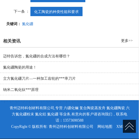
下一条 ：
化工陶瓷的种类性能和要求
关键词：
氮化硼
更多>>
相关资讯
迈特告诉您，氮化硼的合成方法有哪些？
氮化硼陶瓷的用途！
立方氮化硼刀片—一种加工齿轮的***率刀片
纳米二氧化钛***原理
青州迈特科创材料有限公司,专营 六硼化镧 复合陶瓷蒸发舟 氮化硼陶瓷 六
方氮化硼粉末 氮化铝 氮化硼 等业务,有意向的客户请咨询我们，联系电
话：13573690588
CopyRight © 版权所有:
青州迈特科创材料有限公司
网站地图
XML