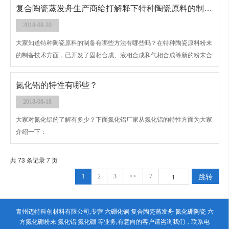
要的具有不同性能要求的陶瓷材料。
复合陶瓷蒸发舟生产商给打解释下特种陶瓷原料的制备有哪些方法？
2018-08-20
大家知道特种陶瓷原料的制备有哪些方法有哪些吗？在特种陶瓷原料粉末
的制备技术方面，已开发了固相合成、液相合成和气相合成等新的粉末合
成方法。其中，液相合成与气相合成是两种基本方法。固相合成通常是用
上述两种方法制得的粉料经固相反应而合成的。 目前广泛应用的是溶液合
氮化铝的特性有哪些？
成法。这一方法可分为溶剂脱除法、沉淀生成法和溶胶凝胶法3种。下面
2018-08-18
复合陶瓷蒸发舟生产商为大家介绍下这3中方法
大家对氮化铝的了解有多少？下面氮化铝厂家从氮化铝的特性方面为大家
介绍一下：
共 73 条记录 7 页
跳转
1
2
3
>>
7
青州迈特科创材料有限公司,专营 六硼化镧 复合陶瓷蒸发舟 氮化硼陶瓷 六
方氮化硼粉末 氮化铝 氮化硼 等业务,有意向的客户请咨询我们，联系电