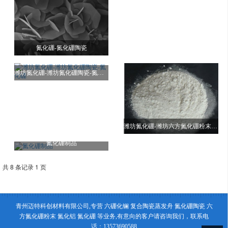
氮化硼-氮化硼陶瓷
潍坊氮化硼-潍坊氮化硼陶瓷-氮化硼
潍坊氮化硼-潍坊六方氮化硼粉末 行情
氮化硼制品
共 8 条记录 1 页
青州迈特科创材料有限公司,专营 六硼化镧 复合陶瓷蒸发舟 氮化硼陶瓷 六
方氮化硼粉末 氮化铝 氮化硼 等业务,有意向的客户请咨询我们，联系电
话：13573690588